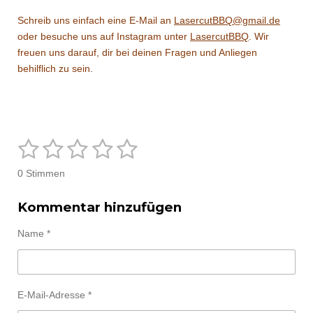
Schreib uns einfach eine E-Mail an
LasercutBBQ@gmail.de
oder besuche uns auf Instagram unter
LasercutBBQ
. Wir
freuen uns darauf, dir bei deinen Fragen und Anliegen
behilflich zu sein.
1
2
3
4
5
B
B
e
e
S
S
S
S
S
w
0 Stimmen
e
w
t
t
t
t
t
r
e
t
Kommentar hinzufügen
e
e
e
e
e
r
u
n
t
r
r
r
r
r
g
Name *
u
a
n
n
n
n
n
b
n
s
g
e
e
e
e
e
n
:
E-Mail-Adresse *
d
0
e