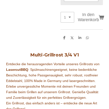
In den
Warenkorb
T
T
T
T
e
e
e
e
i
i
i
i
l
l
l
l
e
e
e
e
Multi-Grillrost 3/4 V1
n
n
n
n
Entdecke die herausragenden Vorteile unseres Grillrosts von
LasercutBBQ
: Spülmaschinengeeignet, keine bedenkliche
Beschichtung, hohe Passgenauigkeit, sehr robust, rostfreier
Eddelstahl, 100% Made in Germany und lasergeschnitten.
Erlebe unvergessliche Momente mit deinen Freunden und
Familie beim Grillen auf unserem Grillrost. Genieße Qualität
und Zuverlässigkeit für ein perfektes Grillvergnügen.
Ein Grillrost, das einfach anders ist – entdecke die neue Art
des Grillens!