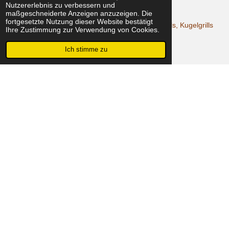
und erlebe ein unbeschwertes Grillvergnügen.
Nutzererlebnis zu verbessern und
maßgeschneiderte Anzeigen anzuzeigen. Die
fortgesetzte Nutzung dieser Website bestätigt
Diese Grillroste eignen sich perfekt für runde Grills, Kugelgrills
Ihre Zustimmung zur Verwendung von Cookies.
und Feuertonnen.
Ich stimme zu
Jetzt entdecken